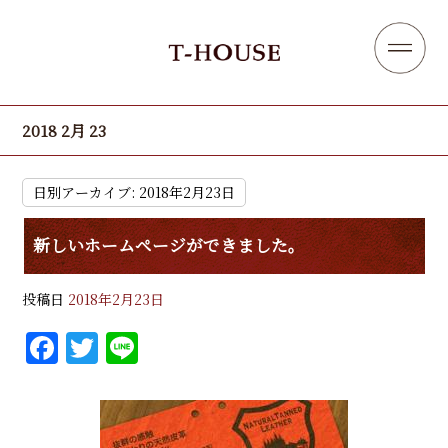
2018 2月 23
日別アーカイブ:
2018年2月23日
新しいホームページができました。
投稿日
2018年2月23日
F
T
Li
a
w
n
c
it
e
e
te