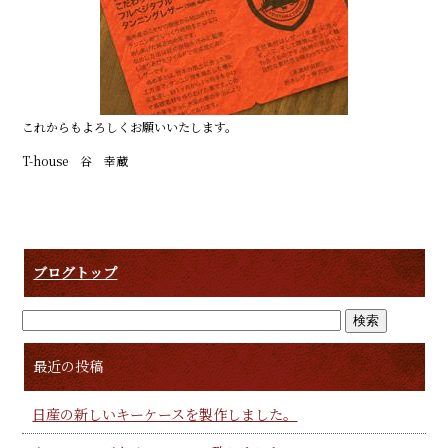
b
r
o
o
k
これからもよろしくお願いいたします。
T-house 谷 幸蔵
ブログトップ
最近の投稿
日産の新しいキーケースを製作しました。